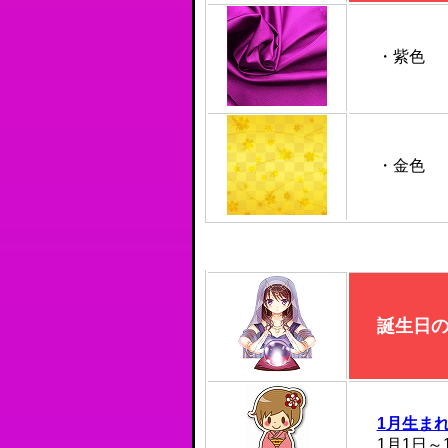
・紫色
・金色
誕生日
1月生ま
1月1日～