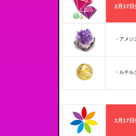
2月17
・アメジ
・ルチル
2月17