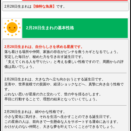
2月28日生まれは
【独特な魚座】
です。
2月28日生まれの基本性格
2月28日生まれは、自分らしさを求める星座です。
落ち着ける場所や仲間、家族の存在がピンチを救うカギとなるでしょう。
安定した毎日が、秘めた力を引き出す誕生日です。
「支えてくれる人を守りたい」と考える優しい性格ですので、周囲からの評
価は高いでしょう。
2月28日生まれは、大きな力へ立ち向かおうとする誕生日です。
災害や、世界規模での貧困や、経済ショックなどへ、真摯に向き合う性格で
す。
ぶれない思いが星座の力と交わって、世の中を揺るがします。
早目に行動することで、理想の結末となっていくでしょう。
2月28日生まれは、細やかな性格です。
小さな変化に気付き、それを生活へ生かすことのできる誕生日です。
この星座の人は、前向きで一生懸命な人をサポートする運命にあります。
かけがえのない仲間と、大きな夢を叶えていくことができるでしょう。