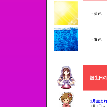
・黄色
・青色
誕生日
1月生ま
1月1日～