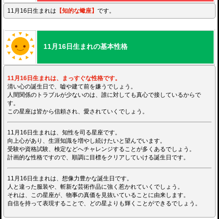
11月16日生まれは
【知的な蠍座】
です。
11月16日生まれの基本性格
11月16日生まれは、まっすぐな性格です。
清い心の誕生日で、嘘や建て前を嫌うでしょう。
人間関係のトラブルが少ないのは、誰に対しても真心で接しているからで
す。
この星座は皆から信頼され、愛されていくでしょう。
11月16日生まれは、知性を司る星座です。
向上心があり、生涯知識を増やし続けたいと望んでいます。
受験や資格試験、検定などへチャレンジすることが多くあるでしょう。
計画的な性格ですので、順調に目標をクリアしていける誕生日です。
11月16日生まれは、想像力豊かな誕生日です。
人と違った服装や、斬新な芸術作品に強く惹かれていくでしょう。
それは、この星座が、物事の真価を見抜いていることに由来します。
自信を持って表現することで、どの星よりも輝くことができるでしょう。