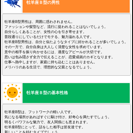
牡羊座Ｂ型の男性
牡羊座B型男性は、周囲に惑わされません。
ファッションや髪型など、流行に捉われることはないでしょう。
自分らしくあることが、女性の心を引き寄せます。
普段通りにしているだけでモテる、魅力溢れる人です。
牡羊座B型男性は、自分と似たようなタイプに好かれることが多いでしょう。
その一方で、自分自身は大人しく清楚な女性を求めています。
意中の相手を振り向かせるには、適度なアピールが大切です。
思いは包み隠さず全力で伝えることが、恋愛成就のカギとなります。
仕事へ熱中しますが、家庭に持ち込むことはありません。
メリハリのある生活で、理想的な父親となるでしょう。
牡羊座Ｂ型の基本性格
牡羊座B型は、フットワークの軽い人です。
気になる場所があればすぐに駆け付け、好奇心を満たすでしょう。
明るくパワフルな魅力で、友人関係にも恵まれます。
牡羊座B型にとって、話をした相手は皆友達です。
新しいことを好むタイプでしょう。