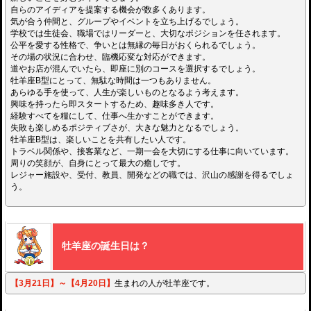
自らのアイディアを提案する機会が数多くあります。
気が合う仲間と、グループやイベントを立ち上げるでしょう。
学校では生徒会、職場ではリーダーと、大切なポジションを任されます。
公平を愛する性格で、争いとは無縁の毎日がおくられるでしょう。
その場の状況に合わせ、臨機応変な対応ができます。
道やお店が混んでいたら、即座に別のコースを選択するでしょう。
牡羊座B型にとって、無駄な時間は一つもありません。
あらゆる手を使って、人生が楽しいものとなるよう考えます。
興味を持ったら即スタートするため、趣味多き人です。
経験すべてを糧にして、仕事へ生かすことができます。
失敗も楽しめるポジティブさが、大きな魅力となるでしょう。
牡羊座B型は、楽しいことを共有したい人です。
トラベル関係や、接客業など、一期一会を大切にする仕事に向いています。
周りの笑顔が、自身にとって最大の癒しです。
レジャー施設や、受付、教員、開発などの職では、沢山の感謝を得るでしょ
う。
牡羊座の誕生日は？
【3月21日】～【4月20日】
生まれの人が牡羊座です。