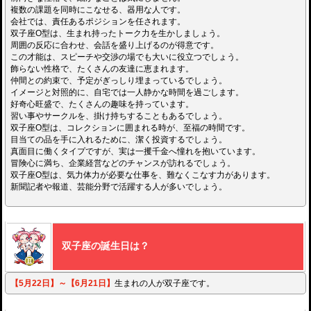
複数の課題を同時にこなせる、器用な人です。
会社では、責任あるポジションを任されます。
双子座O型は、生まれ持ったトーク力を生かしましょう。
周囲の反応に合わせ、会話を盛り上げるのが得意です。
この才能は、スピーチや交渉の場でも大いに役立つでしょう。
飾らない性格で、たくさんの友達に恵まれます。
仲間との約束で、予定がぎっしり埋まっているでしょう。
イメージと対照的に、自宅では一人静かな時間を過ごします。
好奇心旺盛で、たくさんの趣味を持っています。
習い事やサークルを、掛け持ちすることもあるでしょう。
双子座O型は、コレクションに囲まれる時が、至福の時間です。
目当ての品を手に入れるために、潔く投資するでしょう。
真面目に働くタイプですが、実は一攫千金へ憧れを抱いています。
冒険心に満ち、企業経営などのチャンスが訪れるでしょう。
双子座O型は、気力体力が必要な仕事を、難なくこなす力があります。
新聞記者や報道、芸能分野で活躍する人が多いでしょう。
双子座の誕生日は？
【5月22日】～【6月21日】
生まれの人が双子座です。