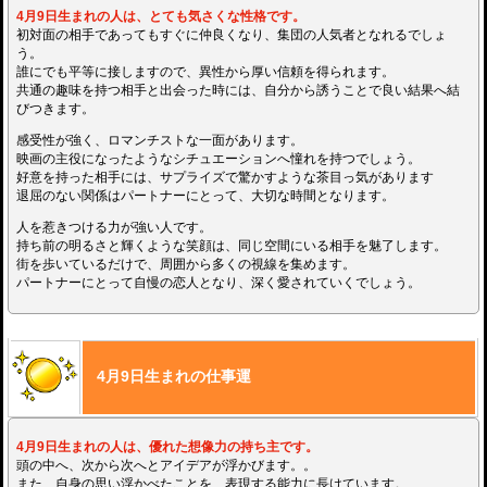
4月9日生まれの人は、とても気さくな性格です。
初対面の相手であってもすぐに仲良くなり、集団の人気者となれるでしょ
う。
誰にでも平等に接しますので、異性から厚い信頼を得られます。
共通の趣味を持つ相手と出会った時には、自分から誘うことで良い結果へ結
びつきます。
感受性が強く、ロマンチストな一面があります。
映画の主役になったようなシチュエーションへ憧れを持つでしょう。
好意を持った相手には、サプライズで驚かすような茶目っ気があります
退屈のない関係はパートナーにとって、大切な時間となります。
人を惹きつける力が強い人です。
持ち前の明るさと輝くような笑顔は、同じ空間にいる相手を魅了します。
街を歩いているだけで、周囲から多くの視線を集めます。
パートナーにとって自慢の恋人となり、深く愛されていくでしょう。
4月9日生まれの仕事運
4月9日生まれの人は、優れた想像力の持ち主です。
頭の中へ、次から次へとアイデアが浮かびます。。
また、自身の思い浮かべたことを、表現する能力に長けています。