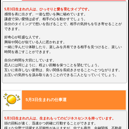
5月3日生まれの人は、ひっそりと愛を育むタイプです。
感情を表に出さず、一途な想いを胸に秘めています。
謙虚で深い愛情は必ず、相手の心を動かすでしょう。
自分のタイミングで想いを告げることで、相手の気持ちを引き寄せることが
できます。
好奇心が旺盛な人です。
興味や関心が似ている人に惹かれます。
一緒に学んだり体験したり、楽しみを共有できる相手を見つけると、楽しい
時間を過ごすことができます。
自分の時間を大切にしています。
恋人には同じように、程よい距離を保つことを望むでしょう。
互いに依存しない姿勢は、良い関係を長続きさせることへとつながります。
お互いの気持ちを汲み取りあうことのできる二人となっていくでしょう。
5月3日生まれの仕事運
5月3日生まれの人は、生まれもってのビジネスセンスを持っています。
頭の回転が速く、迅速かつ的確に行動することができます。
様々な分野で活躍する可能性がありますが、中でも商売、金融関係、不動産