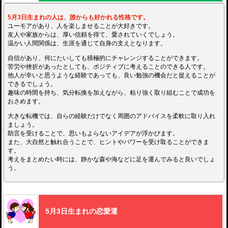
5月3日生まれの人は、誰からも好かれる性格です。
ユーモアがあり、人を楽しませることが大好きです。
友人や家族からは、厚い信頼を得て、愛されていくでしょう。
温かい人間関係は、生涯を通じて自身の支えとなります。
自信があり、何にたいしても積極的にチャレンジすることができます。
苦労や挫折があったとしても、ポジティブに考えることのできる人です。
他人が辛いと思うような経験であっても、良い勉強の機会だと捉えることが
できるでしょう。
趣味の時間を持ち、気分転換を加えながら、粘り強く取り組むことで成功を
おさめます。
大きな転機では、自らの経験だけでなく周囲のアドバイスを柔軟に取り入れ
ましょう。
助言を受けることで、思いもよらないアイデアが浮かびます。
また、大自然と触れ合うことで、ヒントやパワーを受け取ることができま
す。
考えをまとめたい時には、静かな森や海などに足を運んでみると良いでしょ
う。
5月3日生まれの恋愛運