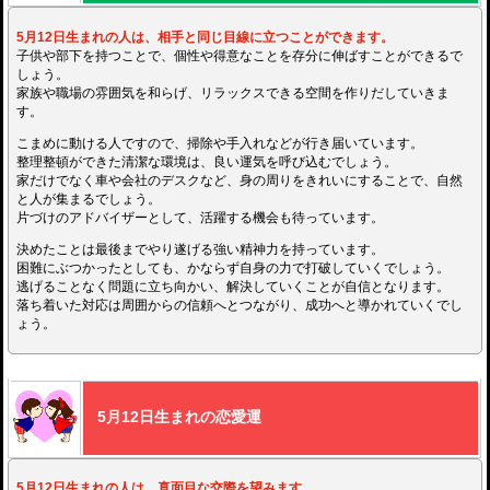
5月12日生まれの人は、相手と同じ目線に立つことができます。
子供や部下を持つことで、個性や得意なことを存分に伸ばすことができるで
しょう。
家族や職場の雰囲気を和らげ、リラックスできる空間を作りだしていきま
す。
こまめに動ける人ですので、掃除や手入れなどが行き届いています。
整理整頓ができた清潔な環境は、良い運気を呼び込むでしょう。
家だけでなく車や会社のデスクなど、身の周りをきれいにすることで、自然
と人が集まるでしょう。
片づけのアドバイザーとして、活躍する機会も待っています。
決めたことは最後までやり遂げる強い精神力を持っています。
困難にぶつかったとしても、かならず自身の力で打破していくでしょう。
逃げることなく問題に立ち向かい、解決していくことが自信となります。
落ち着いた対応は周囲からの信頼へとつながり、成功へと導かれていくでし
ょう。
5月12日生まれの恋愛運
5月12日生まれの人は、真面目な交際を望みます。