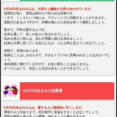
6月29日生まれの人は、大胆さと繊細さを持ち合わせています。
感受性が強く、普段は穏やかで控えめな性格です。
一方で、ここぞという時には、アグレッシブに活動することができます。
直観力のある人ですので、好機を掴んだら自信を持って挑戦しましょう。
寛大で、平和を愛する人です。
生涯を通して、多くの友人に恵まれるでしょう。
悩みを抱えた時には、迷わず周囲に助けを求めましょう。
自身を大事に思っている友人たちが、どんな時も支えてくれるでしょう。
有能で、良識があります。
無謀なことはしませんので、大きなトラブルに見舞われることは少ないでし
ょう。
金銭感覚に優れていますので、お金に困ることはありません。
すべてにおいて、安定した生活を送ることができるでしょう。
6月29日生まれの恋愛運
6月29日生まれの人は、愛する人に献身的に尽くします。
運命の人と出会うまで、恋の相手に妥協をすることはないでしょう。
理想の相手と巡り合った瞬間、溢れるような愛を注ぎます。