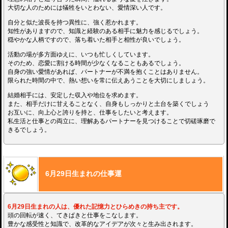
大切な人のためには犠牲をいとわない、愛情深い人です。
自分と似た波長を持つ異性に、強く惹かれます。
知性がありますので、知識と経験のある相手に魅力を感じるでしょう。
穏やかな人柄ですので、落ち着いた相手と相性が良いでしょう。
活動の場が多方面ゆえに、いつも忙しくしています。
そのため、恋愛に割ける時間が少なくなることもあるでしょう。
自身の強い愛情があれば、パートナーが不満を抱くことはありません。
限られた時間の中で、熱い想いを常に伝えあうことを大切にしましょう。
結婚相手には、安定した収入や地位を求めます。
また、相手だけに甘えることなく、自身もしっかりと土台を築くでしょう
お互いに、向上心と誇りを持と、仕事をしたいと考えます。
私生活と仕事との両立に、理解あるパートナーを見つけることで切磋琢磨で
きるでしょう。
6月29日生まれの仕事運
6月29日生まれの人は、優れた記憶力とひらめきの持ち主です。
頭の回転が速く、てきぱきと仕事をこなします。
豊かな感受性と知識で、改革的なアイデアが次々と生み出されます。