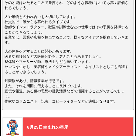
その才能はいたるところで発揮され、どのような職種においても高く評価さ
れるでしょう。
人や動物との触れ合いを大切にしています。
社交的で、誰からも慕われるタイプです。
教師やインストラクター、獣医や訓練士などの仕事ではその手腕を発揮する
ことができるでしょう。
企業では、営業や広報を担当することで、様々なアイデアを提案していきま
す。
人の体をケアすることに関心があります。
医者や看護師などの医療分野を、選ぶこともあるでしょう。
整体師やマッサージ師、療法士なども向いています。
センスを生かし、美容師やメイクアーティスト、ネイリストとしても活躍す
ることができるでしょう。
知識欲があり、情報収集が得意です。
また、それを周囲に伝えることに長けています。
宣伝や報道、ある種の思想の普及活動などで活躍することができるでしょ
う。
作家やコラムニスト、記者、コピーライターなどが適職となります。
6月29日生まれの星座